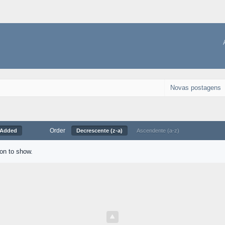
Novas postagens
Order
 Added
Decrescente (z-a)
Ascendente (a-z)
ion to show.