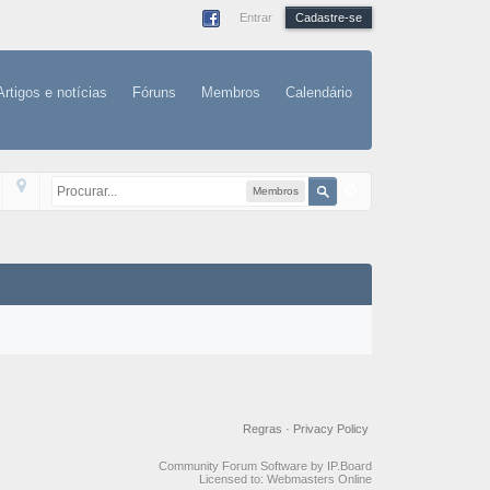
Entrar
Cadastre-se
Artigos e notícias
Fóruns
Membros
Calendário
Membros
Regras
·
Privacy Policy
Community Forum Software by IP.Board
Licensed to: Webmasters Online