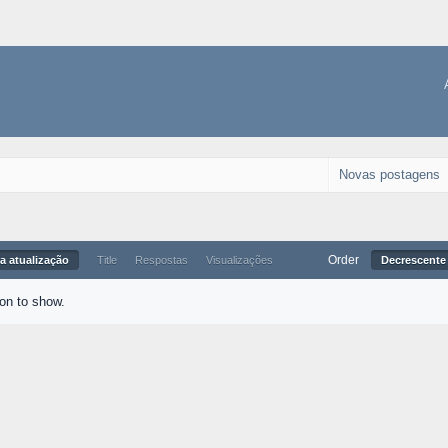
Novas postagens
Order
a atualização
Title
Respostas
Visualizações
Decrescente 
ion to show.