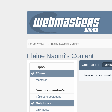
Fórum WMO
→
Elaine Naomi's Content
Elaine Naomi's Content
Ordernar por
Últim
Tipos
Fóruns
There is no informat
Membros
See this member's
Tópicos e postagens
Only topics
Only posts