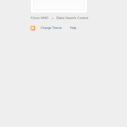
Fórum WMO
→
Elaine Naomi's Content
Change Theme
Help