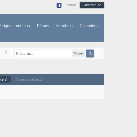
Entrar
Cadastre-se
Artigos e notícias
Fóruns
Membros
Calendário
Fóruns
(z-a)
Ascendente (a-z)