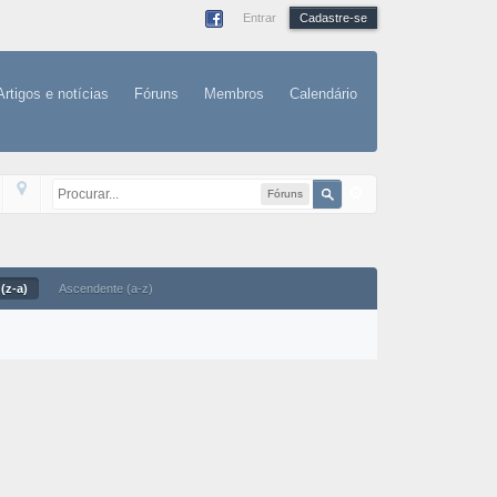
Entrar
Cadastre-se
Artigos e notícias
Fóruns
Membros
Calendário
Fóruns
(z-a)
Ascendente (a-z)