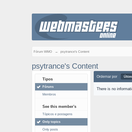
Fórum WMO
→
psytrance's Content
psytrance's Content
Ordernar por
Últim
Tipos
Fóruns
There is no informat
Membros
See this member's
Tópicos e postagens
Only topics
Only posts