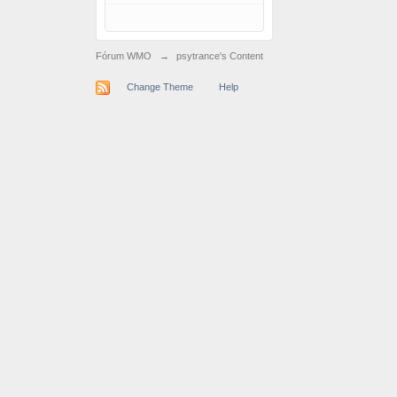
Fórum WMO
→
psytrance's Content
Change Theme
Help