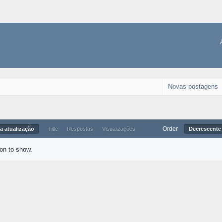
Novas postagens
Order
a atualização
Title
Respostas
Visualizações
Decrescente 
ion to show.