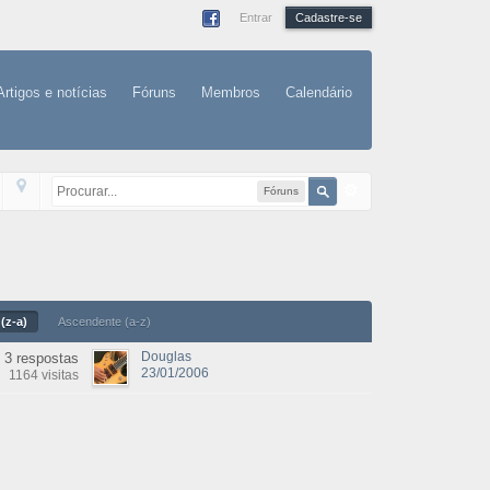
Entrar
Cadastre-se
Artigos e notícias
Fóruns
Membros
Calendário
Fóruns
(z-a)
Ascendente (a-z)
Douglas
3 respostas
23/01/2006
1164 visitas