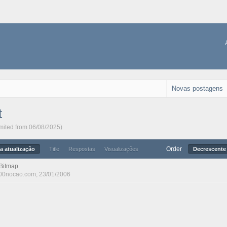
Novas postagens
t
imited from 06/08/2025)
Order
a atualização
Title
Respostas
Visualizações
Decrescente 
 Bitmap
00nocao.com
, 23/01/2006