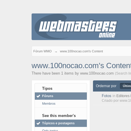
Fórum WMO
→
www.100nocao.com's Content
www.100nocao.com's Conten
There have been 1 items by www.100nocao.com
(Search l
Ordernar por
Últim
Tipos
Fotos
in
Editores
Fóruns
Criado por
www.1
Membros
See this member's
Tópicos e postagens
Only topics