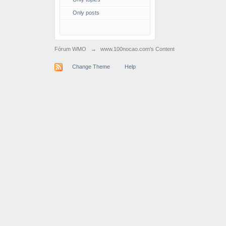
Only posts
Fórum WMO
→
www.100nocao.com's Content
Change Theme
Help