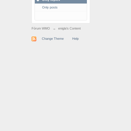
Only posts
Fórum WMO
→
enigla's Content
Change Theme
Help