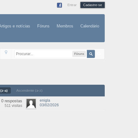
Entrar
Cadastre-se
Artigos e notícias
Fóruns
Membros
Calendário
Fóruns
(z-a)
Ascendente (a-z)
enigla
0 respostas
03/02/2026
511 visitas