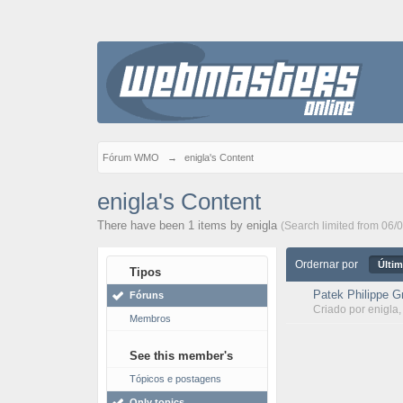
Fórum WMO
→
enigla's Content
enigla's Content
There have been 1 items by enigla
(Search limited from 06/
Ordernar por
Últim
Tipos
Patek Philippe G
Fóruns
Criado por
enigla
Membros
See this member's
Tópicos e postagens
Only topics