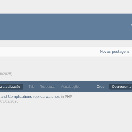
Novas postagens
08/2025)
Order
a atualização
Title
Respostas
Visualizações
Decrescente 
rand Complications replica watches
in
PHP
, 03/02/2026