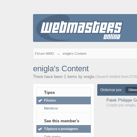
Fórum WMO
→
enigla's Content
enigla's Content
There have been 1 items by enigla
(Search limited from 07/
Ordernar por
Últim
Tipos
Patek Philippe G
Fóruns
Criado por
enigla
Membros
See this member's
Tópicos e postagens
Only topics