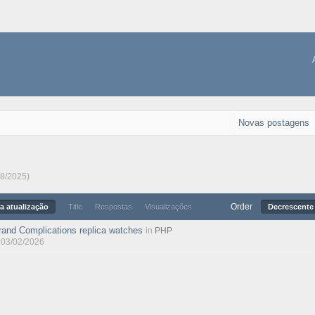
Novas postagens
08/2025)
Order
a atualização
Title
Respostas
Visualizações
Decrescente 
rand Complications replica watches
in
PHP
, 03/02/2026