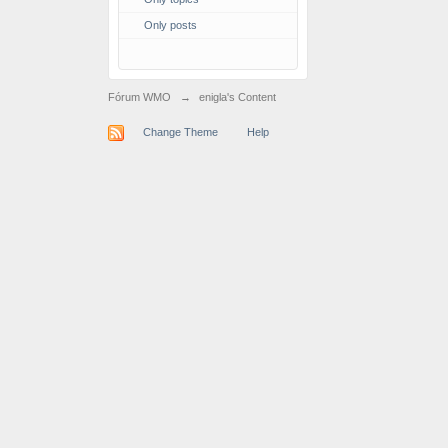
Only posts
Fórum WMO
→
enigla's Content
Change Theme
Help