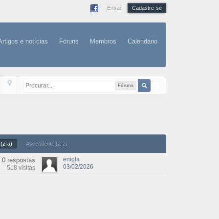
Entrar
Cadastre-se
Artigos e notícias
Fóruns
Membros
Calendário
Fóruns
(z-a)
Ascendente (a-z)
enigla
0 respostas
03/02/2026
518 visitas