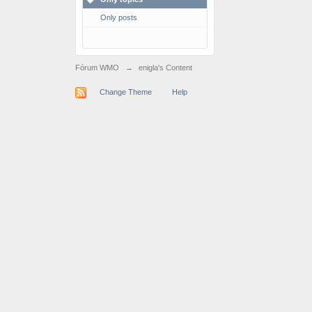
Only posts
Fórum WMO
→
enigla's Content
Change Theme
Help