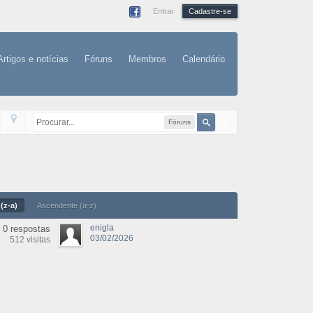
Entrar
Cadastre-se
Artigos e notícias
Fóruns
Membros
Calendário
Fóruns
(z-a)
Ascendente (a-z)
enigla
0 respostas
03/02/2026
512 visitas