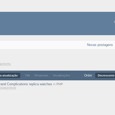
Novas postagens
08/2025)
Order
a atualização
Title
Respostas
Visualizações
Decrescente 
rand Complications replica watches
in
PHP
, 03/02/2026