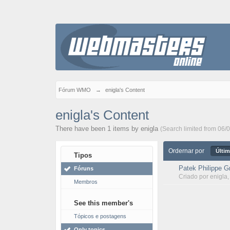
Fórum WMO
→
enigla's Content
enigla's Content
There have been 1 items by enigla
(Search limited from 06/
Ordernar por
Últim
Tipos
Patek Philippe G
Fóruns
Criado por
enigla
Membros
See this member's
Tópicos e postagens
Only topics