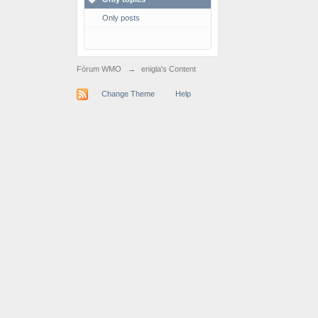
Only posts
Fórum WMO
→
enigla's Content
Change Theme
Help