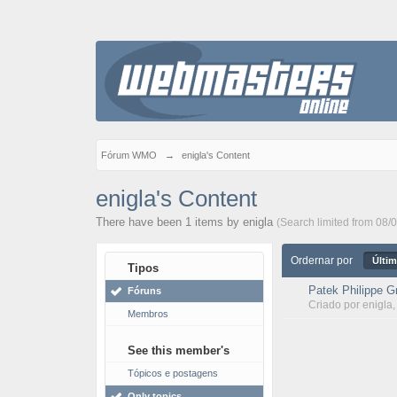
Fórum WMO
→
enigla's Content
enigla's Content
There have been 1 items by enigla
(Search limited from 08/
Ordernar por
Últim
Tipos
Patek Philippe G
Fóruns
Criado por
enigla
Membros
See this member's
Tópicos e postagens
Only topics