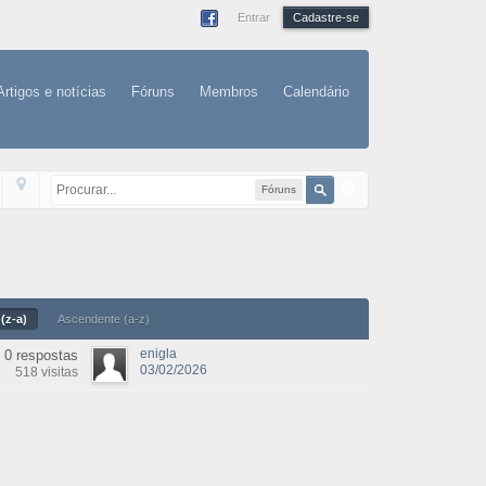
Entrar
Cadastre-se
Artigos e notícias
Fóruns
Membros
Calendário
Fóruns
(z-a)
Ascendente (a-z)
enigla
0 respostas
03/02/2026
518 visitas