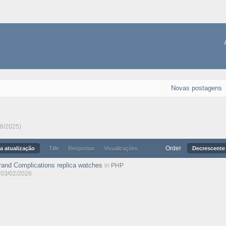
Novas postagens
08/2025)
Order
a atualização
Title
Respostas
Visualizações
Decrescente 
rand Complications replica watches
in
PHP
, 03/02/2026