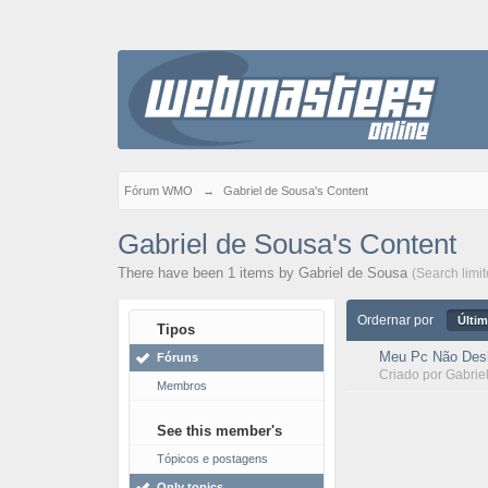
Fórum WMO
→
Gabriel de Sousa's Content
Gabriel de Sousa's Content
There have been 1 items by Gabriel de Sousa
(Search limi
Ordernar por
Últim
Tipos
Meu Pc Não Desl
Fóruns
Criado por
Gabrie
Membros
See this member's
Tópicos e postagens
Only topics