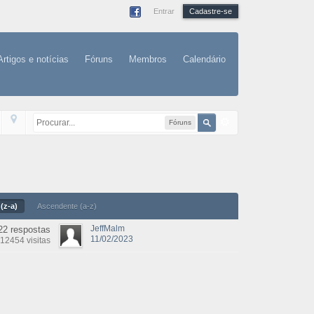
Entrar
Cadastre-se
Artigos e notícias
Fóruns
Membros
Calendário
Fóruns
(z-a)
Ascendente (a-z)
JeffMalm
22 respostas
11/02/2023
12454 visitas