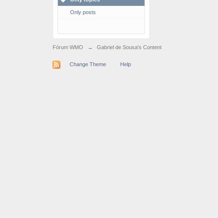
Only posts
Fórum WMO
→
Gabriel de Sousa's Content
Change Theme
Help