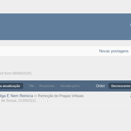
Novas postagens
ted from 09/08/2025)
Order
a atualização
Title
Respostas
Visualizações
Decrescente 
iga E Nem Reinicia
in
Remoção de Pragas Virtuais
l de Sousa
, 21/09/2011
1
2