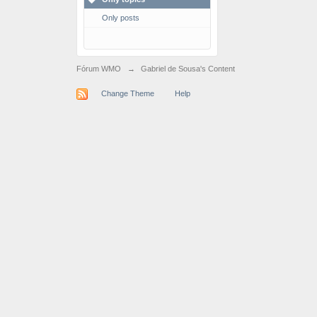
Only posts
Fórum WMO
→
Gabriel de Sousa's Content
Change Theme
Help