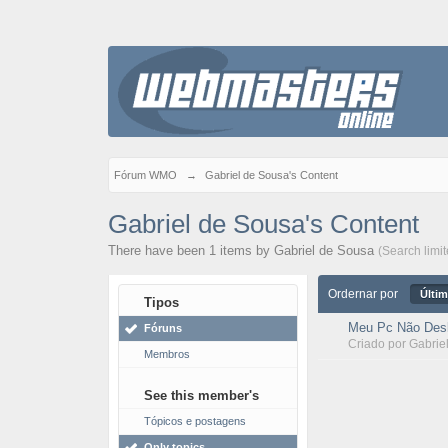
Fórum WMO
→
Gabriel de Sousa's Content
Gabriel de Sousa's Content
There have been 1 items by Gabriel de Sousa
(Search limi
Ordernar por
Últim
Tipos
Meu Pc Não Desl
Fóruns
Criado por
Gabrie
Membros
See this member's
Tópicos e postagens
Only topics