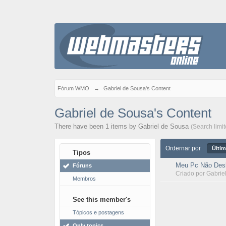
Fórum WMO
→
Gabriel de Sousa's Content
Gabriel de Sousa's Content
There have been 1 items by Gabriel de Sousa
(Search limi
Ordernar por
Últim
Tipos
Meu Pc Não Desl
Fóruns
Criado por
Gabrie
Membros
See this member's
Tópicos e postagens
Only topics