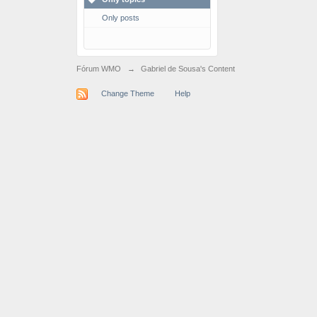
Only posts
Fórum WMO
→
Gabriel de Sousa's Content
Change Theme
Help