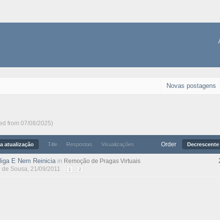
Novas postagens
ted from 07/08/2025)
Order
a atualização
Title
Respostas
Visualizações
Decrescente 
iga E Nem Reinicia
in
Remoção de Pragas Virtuais
l de Sousa
, 21/09/2011
1
2