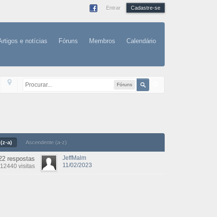
Entrar
Cadastre-se
Artigos e notícias
Fóruns
Membros
Calendário
Fóruns
(z-a)
Ascendente (a-z)
JeffMalm
22 respostas
11/02/2023
12440 visitas