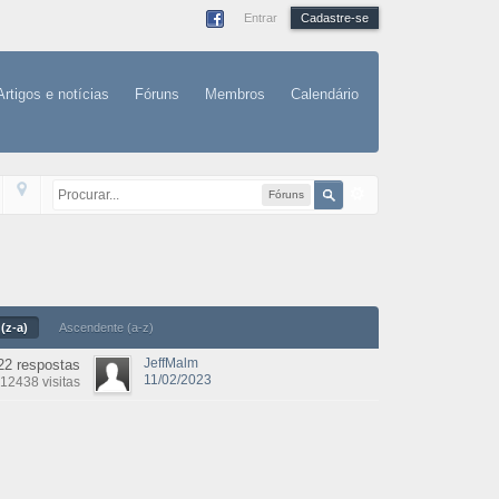
Entrar
Cadastre-se
Artigos e notícias
Fóruns
Membros
Calendário
Fóruns
(z-a)
Ascendente (a-z)
JeffMalm
22 respostas
11/02/2023
12438 visitas