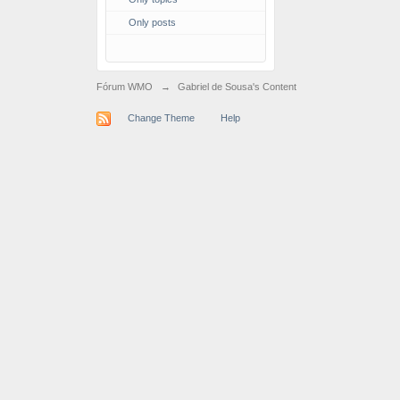
Only posts
Fórum WMO
→
Gabriel de Sousa's Content
Change Theme
Help