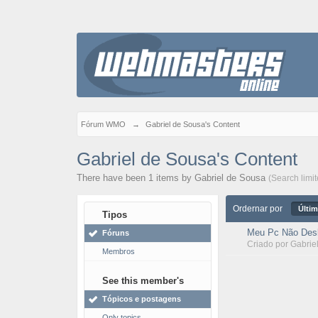
Fórum WMO
→
Gabriel de Sousa's Content
Gabriel de Sousa's Content
There have been 1 items by Gabriel de Sousa
(Search limi
Ordernar por
Últim
Tipos
Meu Pc Não Desl
Fóruns
Criado por
Gabrie
Membros
See this member's
Tópicos e postagens
Only topics