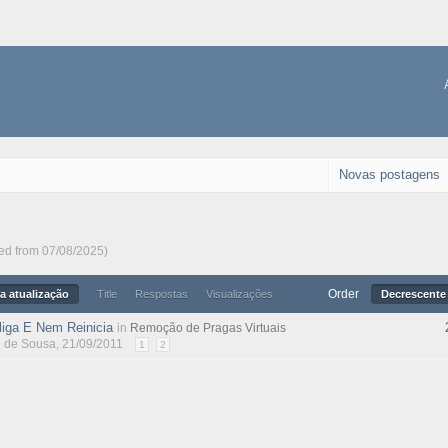
Novas postagens
ted from 07/08/2025)
Order
a atualização
Title
Respostas
Visualizações
Decrescente 
iga E Nem Reinicia
in
Remoção de Pragas Virtuais
l de Sousa
, 21/09/2011
1
2