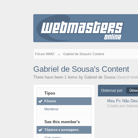
Fórum WMO
→
Gabriel de Sousa's Content
Gabriel de Sousa's Content
There have been 1 items by Gabriel de Sousa
(Search limi
Ordernar por
Últim
Tipos
Meu Pc Não Desl
Fóruns
Criado por
Gabrie
Membros
See this member's
Tópicos e postagens
Only topics