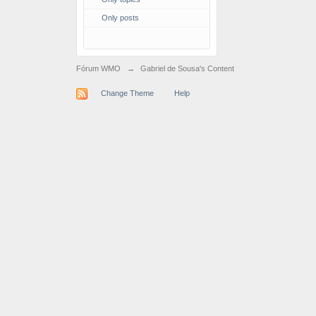
Only posts
Fórum WMO
→
Gabriel de Sousa's Content
Change Theme
Help