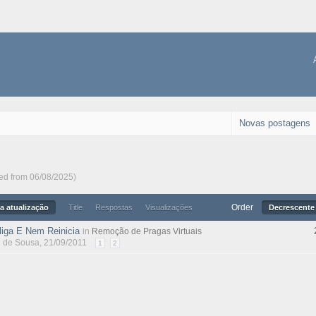
Novas postagens
ted from 06/08/2025)
Order
a atualização
Title
Respostas
Visualizações
Decrescente 
iga E Nem Reinicia
in
Remoção de Pragas Virtuais
l de Sousa
, 21/09/2011
1
2