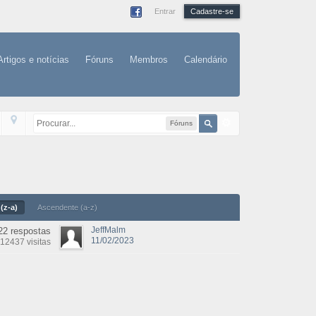
Entrar
Cadastre-se
Artigos e notícias
Fóruns
Membros
Calendário
Fóruns
(z-a)
Ascendente (a-z)
JeffMalm
22 respostas
11/02/2023
12437 visitas