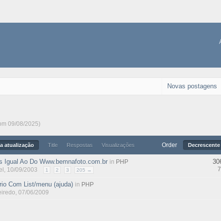
Novas postagens
rom 09/08/2025)
Order
a atualização
Title
Respostas
Visualizações
Decrescente 
s Igual Ao Do Www.bemnafoto.com.br
30
in
PHP
7
el
, 10/09/2003
1
2
3
205 →
rio Com List/menu (ajuda)
in
PHP
ueiredo
, 07/06/2009