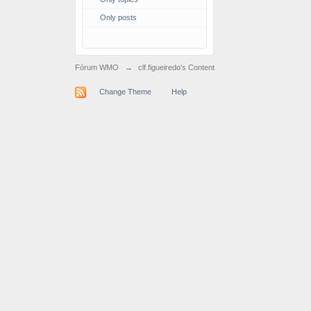
Only posts
Fórum WMO
→
clf.figueiredo's Content
Change Theme
Help