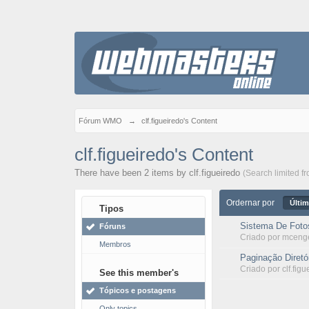
Fórum WMO
→
clf.figueiredo's Content
clf.figueiredo's Content
There have been 2 items by clf.figueiredo
(Search limited f
Ordernar por
Últim
Tipos
Sistema De Foto
Fóruns
Criado por
mceng
Membros
Paginação Diretó
Criado por
clf.fig
See this member's
Tópicos e postagens
Only topics