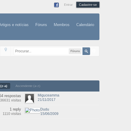
Entrar
Cadastre-se
Artigos e notícias
Fóruns
Membros
Calendário
Fóruns
(z-a)
Ascendente (a-z)
Miguceamma
64 respostas
21/11/2017
36631 visitas
1 reply
Dudu
1110 visitas
15/06/2009