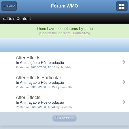
Fórum WMO
← Home
rafão's Content
There have been 3 items by rafão
(Search limited from 10/08/2025)
After Effects
In Animação e Pós-produção
Posted on
26/08/2008, 10:18
by JeffMalm
After Effects Particular
In Animação e Pós-produção
Posted on
29/08/2008, 08:29
by brunoXP
After Effects
In Animação e Pós-produção
Posted on
26/08/2008, 13:44
by LeviataN
Full Version