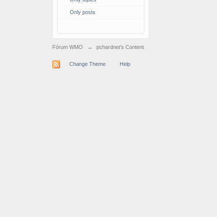
Only posts
Fórum WMO
→
pchardnet's Content
Change Theme
Help