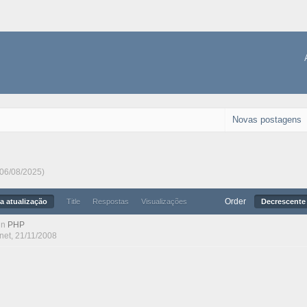
Novas postagens
 06/08/2025)
Order
a atualização
Title
Respostas
Visualizações
Decrescente 
in
PHP
net
, 21/11/2008