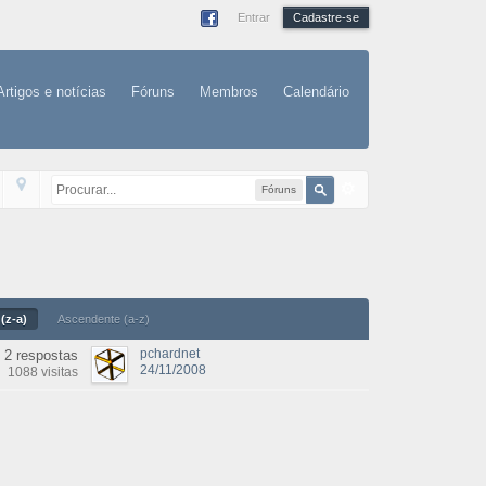
Entrar
Cadastre-se
Artigos e notícias
Fóruns
Membros
Calendário
Fóruns
(z-a)
Ascendente (a-z)
pchardnet
2 respostas
24/11/2008
1088 visitas