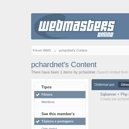
Fórum WMO
→
pchardnet's Content
pchardnet's Content
There have been 1 items by pchardnet
(Search limited from
Ordernar por
Últim
Tipos
Sqlserver + Php
Fóruns
Criado por
pchard
Membros
See this member's
Tópicos e postagens
Only topics