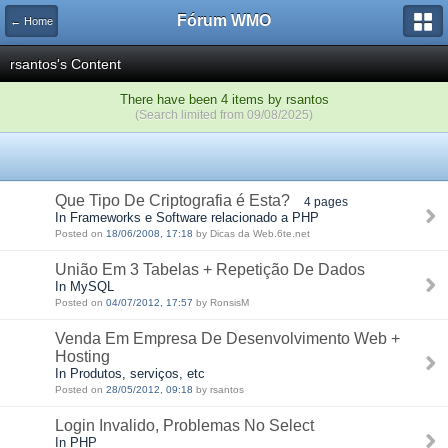
Fórum WMO
← Home
rsantos's Content
There have been 4 items by rsantos
(Search limited from 09/08/2025)
Que Tipo De Criptografia é Esta?
4 pages
In Frameworks e Software relacionado a PHP
Posted on
18/06/2008, 17:18
by Dicas da Web.6te.net
União Em 3 Tabelas + Repetição De Dados
In MySQL
Posted on
04/07/2012, 17:57
by RonsisM
Venda Em Empresa De Desenvolvimento Web +
Hosting
In Produtos, serviços, etc
Posted on
28/05/2012, 09:18
by rsantos
Login Invalido, Problemas No Select
In PHP