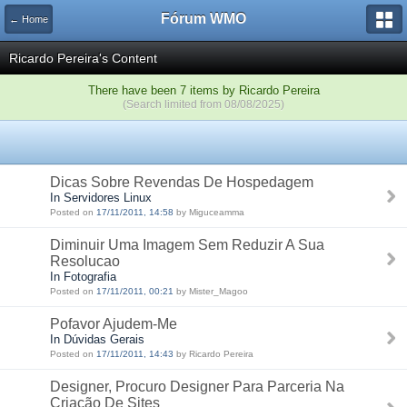
Fórum WMO
← Home
Ricardo Pereira's Content
There have been 7 items by Ricardo Pereira
(Search limited from 08/08/2025)
Dicas Sobre Revendas De Hospedagem
In Servidores Linux
Posted on
17/11/2011, 14:58
by Miguceamma
Diminuir Uma Imagem Sem Reduzir A Sua
Resolucao
In Fotografia
Posted on
17/11/2011, 00:21
by Mister_Magoo
Pofavor Ajudem-Me
In Dúvidas Gerais
Posted on
17/11/2011, 14:43
by Ricardo Pereira
Designer, Procuro Designer Para Parceria Na
Criação De Sites