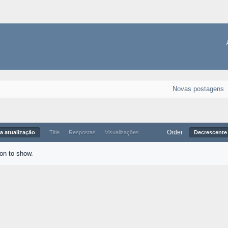
Novas postagens
Order
a atualização
Title
Respostas
Visualizações
Decrescente 
ion to show.