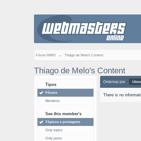
Fórum WMO
→
Thiago de Melo's Content
Thiago de Melo's Content
Ordernar por
Últim
Tipos
Fóruns
There is no informat
Membros
See this member's
Tópicos e postagens
Only topics
Only posts