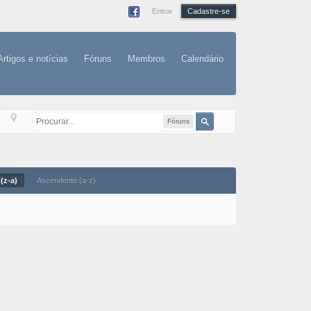
Entrar
Cadastre-se
Artigos e notícias
Fóruns
Membros
Calendário
Fóruns
(z-a)
Ascendente (a-z)