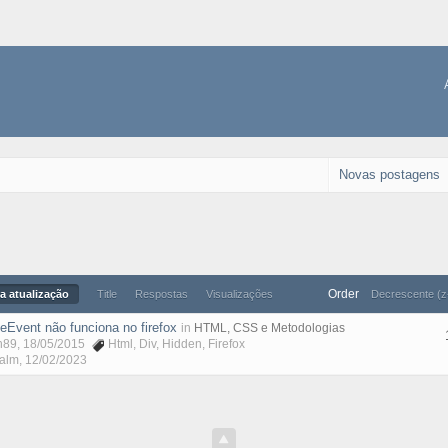
Novas postagens
Order
a atualização
Title
Respostas
Visualizações
Decrescente (z
eEvent não funciona no firefox
in
HTML, CSS e Metodologias
n89
, 18/05/2015
Html
,
Div
,
Hidden
,
Firefox
Malm
,
12/02/2023