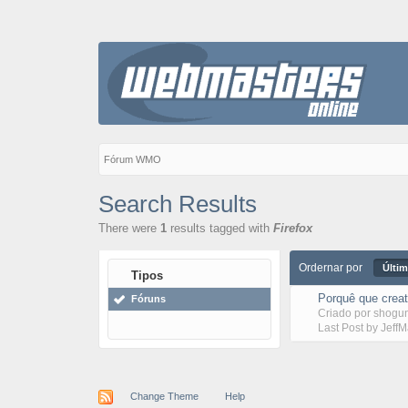
Fórum WMO
Search Results
There were
1
results tagged with
Firefox
Ordernar por
Últim
Tipos
Porquê que creat
Fóruns
Criado por
shogu
Last Post by
Jeff
Change Theme
Help