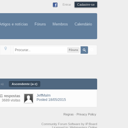
Entrar
Cadastre-se
Artigos e notícias
Fóruns
Membros
Calendário
Fóruns
-a)
Ascendente (a-z)
JeffMalm
11 respostas
Posted 18/05/2015
3689 visitas
Regras
·
Privacy Policy
Community Forum Software by IP.Board
Licensed to: Webmasters Online