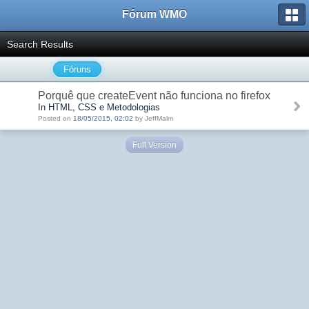
Fórum WMO
Search Results
Fóruns
Porquê que createEvent não funciona no firefox
In HTML, CSS e Metodologias
Posted on
18/05/2015, 02:02
by JeffMalm
Full Version