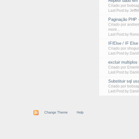
Repetir dado em r
Criado por
bobsa
Last Post by
Jeff
Paginação PHP
Criado por
andre
more...
Last Post by
Rons
IF/Else / IF Else
Criado por
shogu
Last Post by
Dani
excluir multiplos
Criado por
Emeri
Last Post by
Dani
Substituir sql u
Criado por
bobsa
Last Post by
Dani
Change Theme
Help