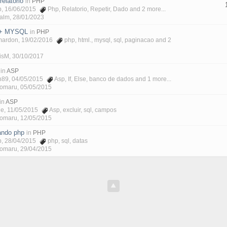
elatório
in
PHP
p
, 16/06/2015
Php
,
Relatorio
,
Repetir
,
Dado
and 2 more...
Malm
,
28/01/2023
 + MYSQL
in
PHP
mardon
, 19/02/2016
php
,
html.
,
mysql
,
sql
,
paginacao
and 2
isM
,
30/10/2017
in
ASP
n89
, 04/05/2015
Asp
,
If
,
Else
,
banco de dados
and 1 more...
lomaru
,
05/05/2015
in
ASP
ne
, 11/05/2015
Asp
,
excluir
,
sql
,
campos
lomaru
,
12/05/2015
sando php
in
PHP
p
, 28/04/2015
php
,
sql
,
datas
lomaru
,
29/04/2015