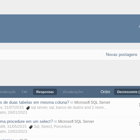
Novas postagens
Order
atualização
Title
Respostas
Visualizações
Decrescente (
s de duas tabelas em mesma coluna?
in
Microsoft SQL Server
ne
, 31/07/2015
sql server
,
sql
,
banco de dados
and 2 more...
Malm
,
26/01/2023
ma procedure em um select?
in
Microsoft SQL Server
n89
, 31/05/2015
Sql
,
Select
,
Porcedure
Malm
,
10/02/2023