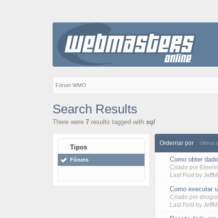
Fórum WMO
Search Results
There were
7
results tagged with
sql
Ordernar por
Última 
Tipos
Como obter dado
Fóruns
Criado por
Emeri
Last Post by
Jeff
Como executar u
Criado por
shogu
Last Post by
Jeff