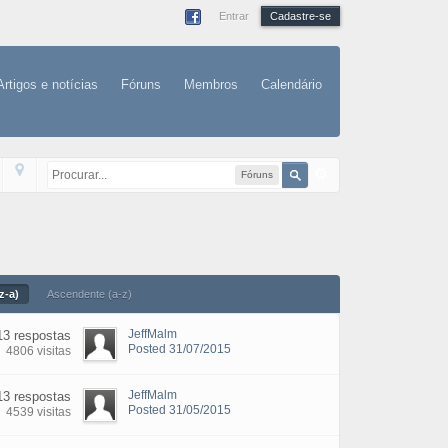
Entrar
Cadastre-se
Artigos e notícias
Fóruns
Membros
Calendário
Fóruns
z-a)
Ascendente (a-z)
JeffMalm
13 respostas
Posted 31/07/2015
4806 visitas
JeffMalm
13 respostas
Posted 31/05/2015
4539 visitas