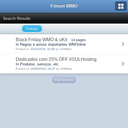
Fórum WMO
Search Results
Fóruns
Black Friday WMO & uKit
14 pages
In Regras e avisos importantes WMOnline
Posted on
23/11/2016, 10:30
by JeffMalm
Dedicados com 25% OFF #SULHosting
In Produtos, serviços, etc
Posted on
10/05/2016, 16:47
by JeffMalm
Full Version