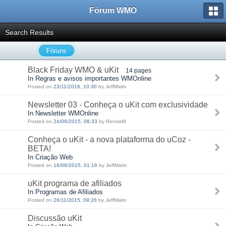
Fórum WMO
Search Results
Fóruns
Black Friday WMO & uKit
14 pages
In Regras e avisos importantes WMOnline
Posted on
23/11/2016, 10:30
by JeffMalm
Newsletter 03 - Conheça o uKit com exclusividade
In Newsletter WMOnline
Posted on
24/06/2015, 08:33
by RonsisM
Conheça o uKit - a nova plataforma do uCoz -
BETA!
In Criação Web
Posted on
16/06/2015, 01:16
by JeffMalm
uKit programa de afiliados
In Programas de Afiliados
Posted on
26/11/2015, 09:26
by JeffMalm
Discussão uKit