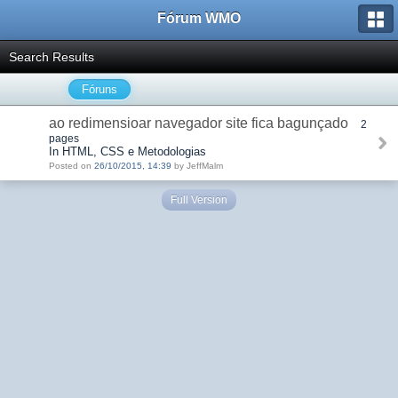
Fórum WMO
Search Results
Fóruns
ao redimensioar navegador site fica bagunçado
2
pages
In HTML, CSS e Metodologias
Posted on
26/10/2015, 14:39
by JeffMalm
Full Version