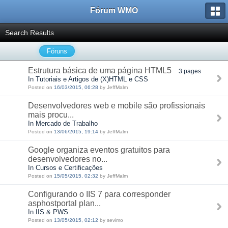
Fórum WMO
Search Results
Fóruns
Estrutura básica de uma página HTML5
3 pages
In Tutoriais e Artigos de (X)HTML e CSS
Posted on
16/03/2015, 06:28
by JeffMalm
Desenvolvedores web e mobile são profissionais
mais procu...
In Mercado de Trabalho
Posted on
13/06/2015, 19:14
by JeffMalm
Google organiza eventos gratuitos para
desenvolvedores no...
In Cursos e Certificações
Posted on
15/05/2015, 02:32
by JeffMalm
Configurando o IIS 7 para corresponder
asphostportal plan...
In IIS & PWS
Posted on
13/05/2015, 02:12
by sevimo