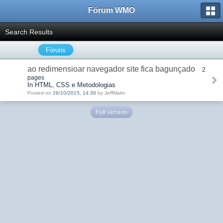
Fórum WMO
Search Results
Fóruns
ao redimensioar navegador site fica bagunçado
2
pages
In HTML, CSS e Metodologias
Posted on
26/10/2015, 14:39
by JeffMalm
Full Version