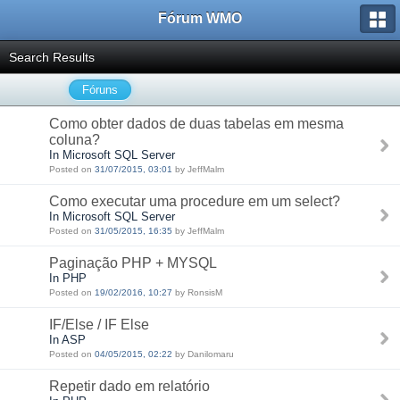
Fórum WMO
Search Results
Fóruns
Como obter dados de duas tabelas em mesma
coluna?
In Microsoft SQL Server
Posted on
31/07/2015, 03:01
by JeffMalm
Como executar uma procedure em um select?
In Microsoft SQL Server
Posted on
31/05/2015, 16:35
by JeffMalm
Paginação PHP + MYSQL
In PHP
Posted on
19/02/2016, 10:27
by RonsisM
IF/Else / IF Else
In ASP
Posted on
04/05/2015, 02:22
by Danilomaru
Repetir dado em relatório