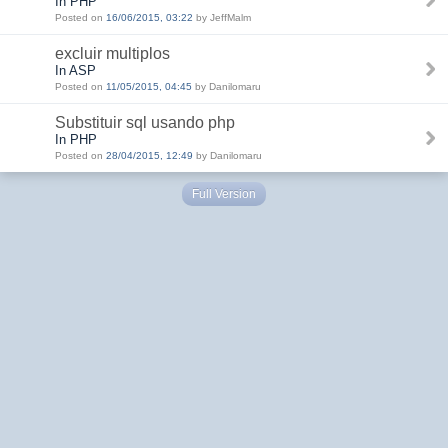
In PHP
Posted on
16/06/2015, 03:22
by JeffMalm
excluir multiplos
In ASP
Posted on
11/05/2015, 04:45
by Danilomaru
Substituir sql usando php
In PHP
Posted on
28/04/2015, 12:49
by Danilomaru
Full Version