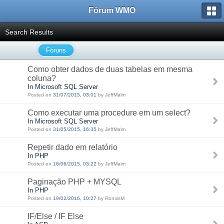
Fórum WMO
Search Results
Fóruns
Como obter dados de duas tabelas em mesma
coluna?
In Microsoft SQL Server
Posted on
31/07/2015, 03:01
by JeffMalm
Como executar uma procedure em um select?
In Microsoft SQL Server
Posted on
31/05/2015, 16:35
by JeffMalm
Repetir dado em relatório
In PHP
Posted on
16/06/2015, 03:22
by JeffMalm
Paginação PHP + MYSQL
In PHP
Posted on
19/02/2016, 10:27
by RonsisM
IF/Else / IF Else