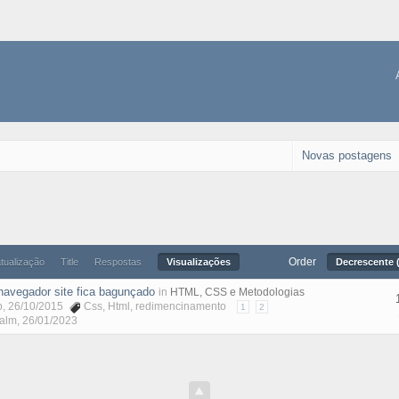
Novas postagens
Order
atualização
Title
Respostas
Visualizações
Decrescente (
navegador site fica bagunçado
in
HTML, CSS e Metodologias
p
, 26/10/2015
Css
,
Html
,
redimencinamento
1
2
Malm
,
26/01/2023