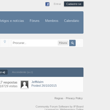
Entrar
Cadastre-se
Artigos e notícias
Fóruns
Membros
Calendário
Fóruns
z-a)
Ascendente (a-z)
JeffMalm
17 respostas
Posted 26/10/2015
18729 visitas
Regras
·
Privacy Policy
Community Forum Software by IP.Board
Licensed to: Webmasters Online