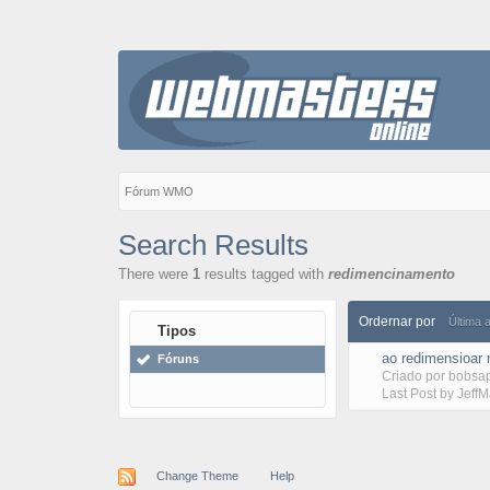
Fórum WMO
Search Results
There were
1
results tagged with
redimencinamento
Ordernar por
Última 
Tipos
ao redimensioar 
Fóruns
Criado por
bobsa
Last Post by
Jeff
Change Theme
Help