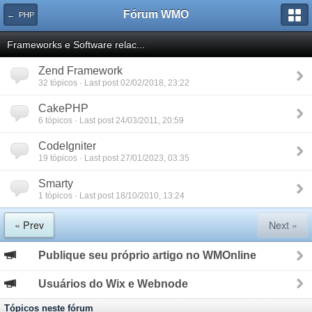
Fórum WMO
← PHP
Frameworks e Software relac...
Zend Framework
32 tópicos · Last post 02/02/2018, 23:22
CakePHP
6 tópicos · Last post 24/03/2011, 20:59
CodeIgniter
19 tópicos · Last post 27/01/2023, 03:35
Smarty
1 tópicos · Last post 18/10/2010, 13:24
« Prev
Next »
Publique seu próprio artigo no WMOnline
Usuários do Wix e Webnode
Tópicos neste fórum